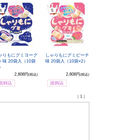
4
5
ゃりもにグミヨーグ
しゃりもにグミピーチ
ト味 20袋入（10袋
味 20袋入（10袋×2）
2）
2,808円
2,808円
(税込)
(税込)
｜1｜
）