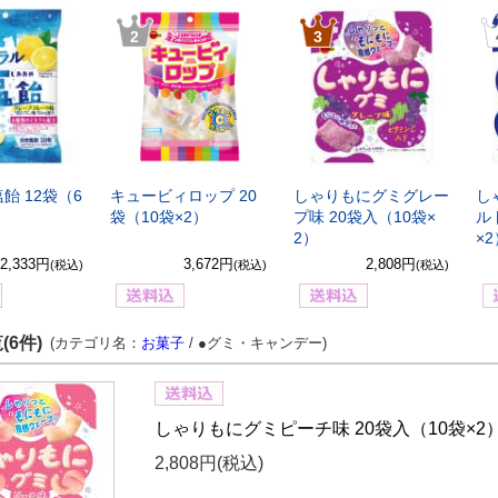
2
3
飴 12袋（6
キュービィロップ 20
しゃりもにグミグレー
し
袋（10袋×2）
プ味 20袋入（10袋×
ル
2）
×
2,333円
3,672円
2,808円
(税込)
(税込)
(税込)
(6件)
(カテゴリ名：
お菓子
/ ●グミ・キャンデー)
しゃりもにグミピーチ味 20袋入（10袋×2
2,808円
(税込)