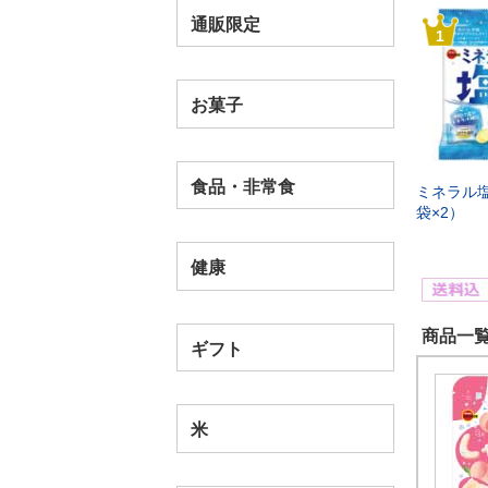
通販限定
1
お菓子
食品・非常食
ミネラル塩
袋×2）
健康
商品一覧
ギフト
米