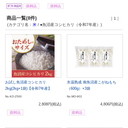
商品一覧(8件)
｜1｜
(カテゴリ名：
米
/ ●魚沼産コシヒカリ（令和7年産）)
お試し魚沼産コシヒカリ
氷温熟成 南魚沼産こがねもち
2kg(2kg×1袋)【令和7年産】
（600g）×3袋
No.KO-2500
No.MO-902
2,808円
(税込)
4,806円
(税込)