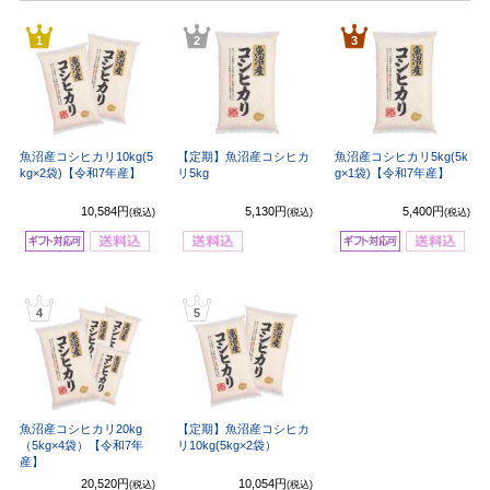
1
2
3
魚沼産コシヒカリ10kg(5
【定期】魚沼産コシヒカ
魚沼産コシヒカリ5kg(5k
kg×2袋)【令和7年産】
リ5kg
g×1袋)【令和7年産】
10,584円
5,130円
5,400円
(税込)
(税込)
(税込)
4
5
魚沼産コシヒカリ20kg
【定期】魚沼産コシヒカ
（5kg×4袋）【令和7年
リ10kg(5kg×2袋）
産】
20,520円
10,054円
(税込)
(税込)