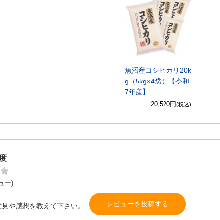
魚沼産コシヒカリ20k
g（5kg×4袋）【令和
7年産】
20,520円
(税込)
度
ュー)
レビューを投稿する
意見や感想を教えて下さい。