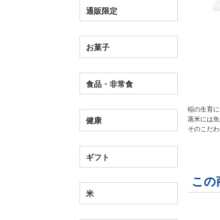
通販限定
お菓子
食品・非常食
稲の生育に
蒸米には魚
健康
そのこだわ
ギフト
この
米