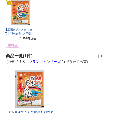
1
【工場直送できたて出
荷】羽衣あられ×20袋
2,376円
(税込)
商品一覧(1件)
｜1｜
(カテゴリ名：
ブランド・シリーズ
/ ●できたて出荷)
【工場直送できたて出荷】羽衣あ