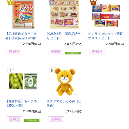
1
2
3
【工場直送できたて出
2026年8月 新商品詰合
オンラインショップ店長
荷】羽衣あられ×20袋
せセット
オススメセット
2,376円
3,000円
2,500円
(税込)
(税込)
(税込)
4
5
【弥彦村産】ちゃまめ
プチクマぬいぐるみ（山
（250g×4袋）
吹色）
2,990円
3,300円
(税込)
(税込)