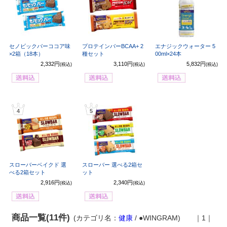
セノビックバーココア味
プロテインバーBCAA+ 2
エナジックウォーター 5
×2箱（18本）
種セット
00ml×24本
2,332円
3,110円
5,832円
(税込)
(税込)
(税込)
4
5
スローバーベイクド 選
スローバー 選べる2箱セ
べる2箱セット
ット
2,916円
2,340円
(税込)
(税込)
商品一覧(11件)
(カテゴリ名：
健康
/ ●WINGRAM)
｜1｜