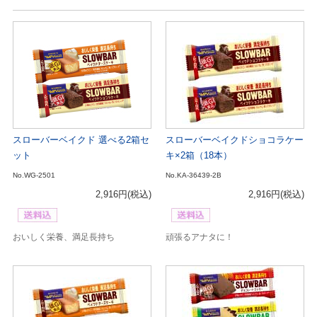
スローバーベイクド 選べる2箱セ
スローバーベイクドショコラケー
ット
キ×2箱（18本）
No.WG-2501
No.KA-36439-2B
2,916円
(税込)
2,916円
(税込)
おいしく栄養、満足長持ち
頑張るアナタに！