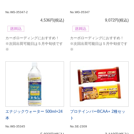
No.WG-35347-2
No.WG-35347
4,536円
(税込)
9,072円
(税込)
カーボローディングにおすすめ！
カーボローディングにおすすめ！
※次回出荷可能日は５月中旬頃です
※次回出荷可能日は５月中旬頃です
※
※
エナジックウォーター 500ml×24
プロテインバーBCAA+ 2種セッ
本
ト
No.WG-35345
No.SE-2309