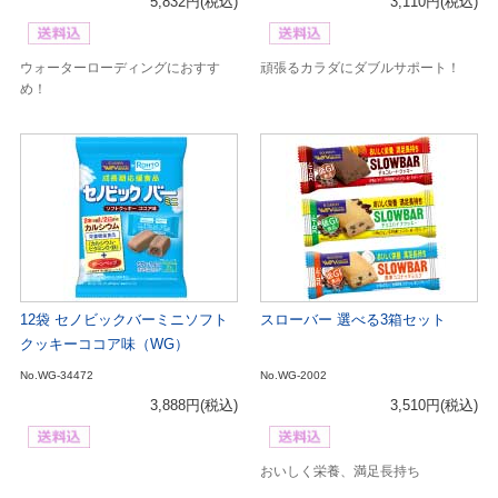
5,832円
(税込)
3,110円
(税込)
ウォーターローディングにおすす
頑張るカラダにダブルサポート！
め！
12袋 セノビックバーミニソフト
スローバー 選べる3箱セット
クッキーココア味（WG）
No.WG-34472
No.WG-2002
3,888円
(税込)
3,510円
(税込)
おいしく栄養、満足長持ち