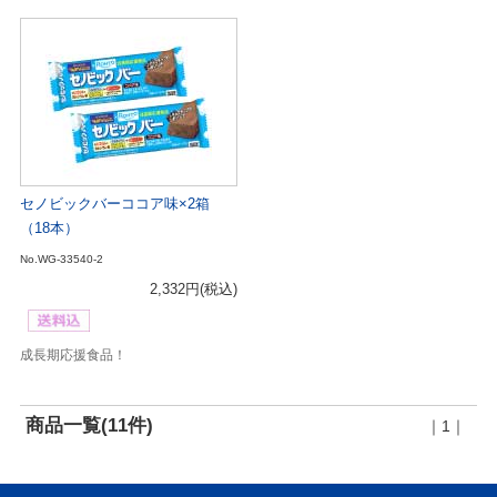
セノビックバーココア味×2箱
（18本）
No.WG-33540-2
2,332円
(税込)
成長期応援食品！
商品一覧(11件)
｜1｜