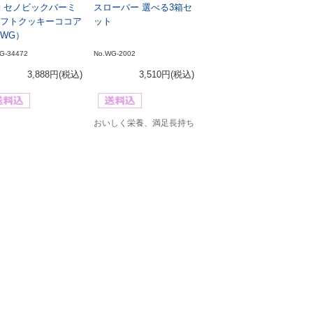
袋 セノビックバーミ
スローバー 選べる3箱セ
フトクッキーココア
ット
WG）
G-34472
No.WG-2002
3,888円
(税込)
3,510円
(税込)
おいしく栄養、満足長持ち