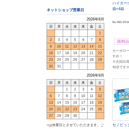
ハイカーボ3
袋×4箱
ネットショップ営業日
2026年8月
No.WG-353
日
月
火
水
木
金
土
1
2
3
4
5
6
7
8
9
10
11
12
13
14
15
カーボロ
16
17
18
19
20
21
22
すめ！
23
24
25
26
27
28
29
※次回出
30
31
旬頃です
2026年9月
日
月
火
水
木
金
土
1
2
3
4
5
6
7
8
9
10
11
12
13
14
15
16
17
18
19
20
21
22
23
24
25
26
27
28
29
30
セノビッ
■
は休業日とさせていただきます。ご