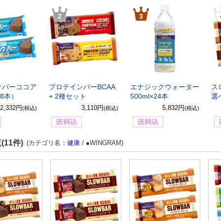
2
3
クバーココア
プロテインバーBCAA
エナジックウォーター
ス
18本）
+ 2種セット
500ml×24本
選
2,332円
3,110円
5,832円
(税込)
(税込)
(税込)
11件)
(カテゴリ名：
健康
/ ●WINGRAM)