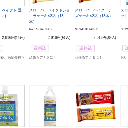
ーベイクド 選
スローバーベイクドショ
スローバーベイクドチー
スロ
セット
コラケーキ×2箱（18
ズケーキ×2箱（18本）
ット
本）
1
No.KA-36439-2B
No.WG-36143-2B
No.W
2,916円
(税込)
2,916円
(税込)
2,916円
(税込)
栄養、満足長持ち
頑張るアナタに！
頑張るアナタに！
おい