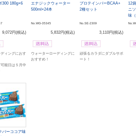
00 180g×6
エナジックウォーター
プロテインバーBCAA+
12
500ml×24本
2種セット
ニソ
味（
47
No.WG-35345
No.SE-2309
No.W
9,072円
(税込)
5,832円
(税込)
3,110円
(税込)
ーディングにおす
ウォーターローディングに
頑張るカラダにダブルサポ
おすすめ！
ート！
荷可能日は５月中
※
クバーココア味