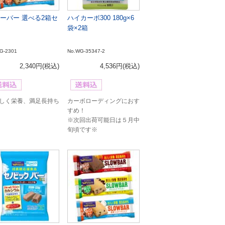
ーバー 選べる2箱セ
ハイカーボ300 180g×6
袋×2箱
G-2301
No.WG-35347-2
2,340円
(税込)
4,536円
(税込)
しく栄養、満足長持ち
カーボローディングにおす
すめ！
※次回出荷可能日は５月中
旬頃です※