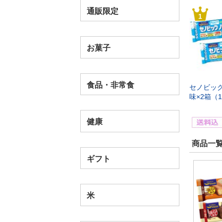
通販限定
1
お菓子
食品・非常食
セノビッ
味×2箱（
健康
商品一覧(
ギフト
米