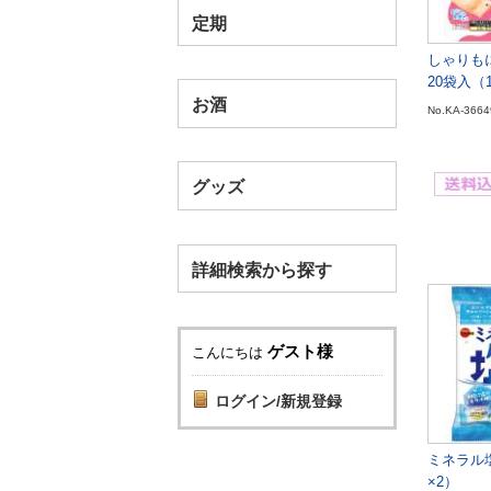
定期
しゃりも
20袋入（
お酒
No.KA-3664
グッズ
詳細検索から探す
ゲスト様
こんにちは
ログイン/新規登録
ミネラル塩
×2）