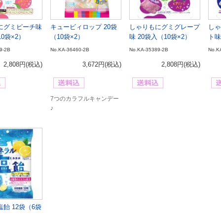
にグミピーチ味
キュービィロップ 20袋
しゃりもにグミグレープ
しゃ
10袋×2）
（10袋×2）
味 20袋入（10袋×2）
ト味
9-2B
No.KA-36460-2B
No.KA-35389-2B
No.K
2,808円
(税込)
3,672円
(税込)
2,808円
(税込)
7つのカラフルキャンデー
♪
飴 12袋（6袋