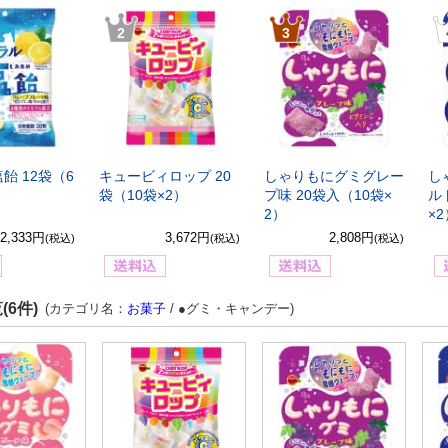
2
3
飴 12袋（6
キュービィロップ 20
しゃりもにグミグレー
し
袋（10袋×2）
プ味 20袋入（10袋×
ル
2）
×
2,333円
3,672円
2,808円
(税込)
(税込)
(税込)
(6件)
(カテゴリ名：
お菓子
/ ●グミ・キャンデー)