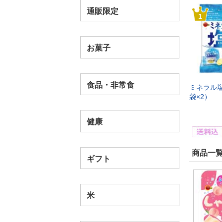
通販限定
1
お菓子
食品・非常食
ミネラル塩
袋×2）
健康
商品一覧
ギフト
米