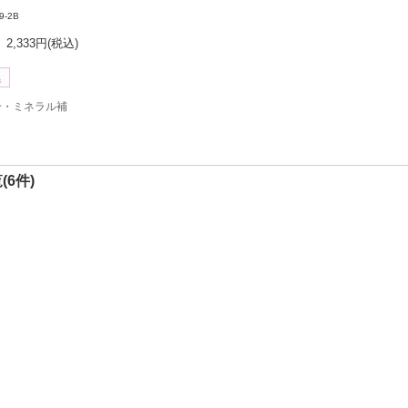
9-2B
2,333円
(税込)
分・ミネラル補
(6件)