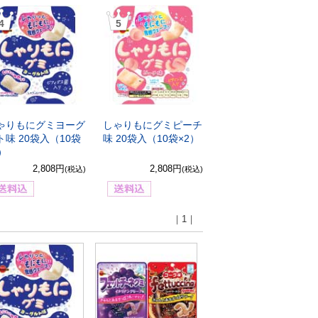
4
5
ゃりもにグミヨーグ
しゃりもにグミピーチ
ト味 20袋入（10袋
味 20袋入（10袋×2）
2）
2,808円
2,808円
(税込)
(税込)
｜1｜