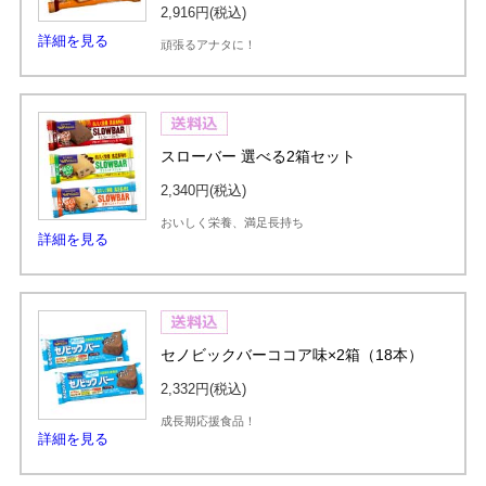
2,916円
(税込)
詳細を見る
頑張るアナタに！
スローバー 選べる2箱セット
2,340円
(税込)
おいしく栄養、満足長持ち
詳細を見る
セノビックバーココア味×2箱（18本）
2,332円
(税込)
成長期応援食品！
詳細を見る