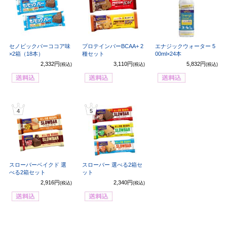
セノビックバーココア味
プロテインバーBCAA+ 2
エナジックウォーター 5
×2箱（18本）
種セット
00ml×24本
2,332円
3,110円
5,832円
(税込)
(税込)
(税込)
4
5
スローバーベイクド 選
スローバー 選べる2箱セ
べる2箱セット
ット
2,916円
2,340円
(税込)
(税込)