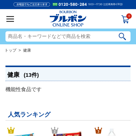
0
トップ
> 健康
健康
(13件)
機能性食品です
人気ランキング
1
2
3