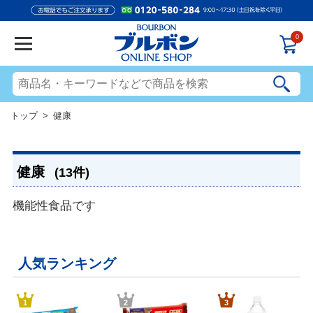
0
トップ
> 健康
健康
(13件)
機能性食品です
人気ランキング
1
2
3