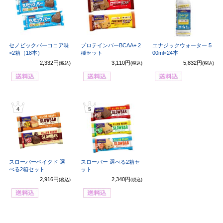
セノビックバーココア味
プロテインバーBCAA+ 2
エナジックウォーター 5
×2箱（18本）
種セット
00ml×24本
2,332円
3,110円
5,832円
(税込)
(税込)
(税込)
4
5
スローバーベイクド 選
スローバー 選べる2箱セ
べる2箱セット
ット
2,916円
2,340円
(税込)
(税込)