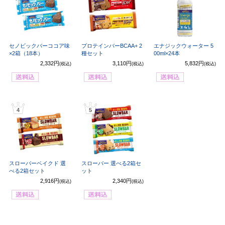
セノビックバーココア味
プロテインバーBCAA+ 2
エナジックウォーター 5
×2箱（18本）
種セット
00ml×24本
2,332円
3,110円
5,832円
(税込)
(税込)
(税込)
4
5
スローバーベイクド 選
スローバー 選べる2箱セ
べる2箱セット
ット
2,916円
2,340円
(税込)
(税込)