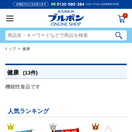
0
トップ
> 健康
健康
(13件)
機能性食品です
人気ランキング
1
2
3