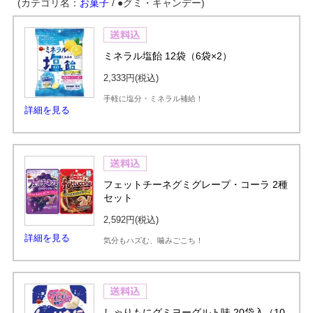
(カテゴリ名：
お菓子
/ ●グミ・キャンデー)
ミネラル塩飴 12袋（6袋×2）
2,333円
(税込)
手軽に塩分・ミネラル補給！
詳細を見る
フェットチーネグミグレープ・コーラ 2種
セット
2,592円
(税込)
詳細を見る
気分もハズむ、噛みごこち！
しゃりもにグミヨーグルト味 20袋入（10