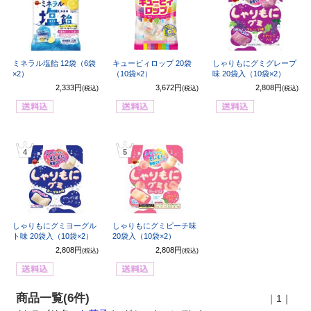
ミネラル塩飴 12袋（6袋
キュービィロップ 20袋
しゃりもにグミグレープ
×2）
（10袋×2）
味 20袋入（10袋×2）
2,333円
3,672円
2,808円
(税込)
(税込)
(税込)
4
5
しゃりもにグミヨーグル
しゃりもにグミピーチ味
ト味 20袋入（10袋×2）
20袋入（10袋×2）
2,808円
2,808円
(税込)
(税込)
商品一覧(6件)
｜1｜