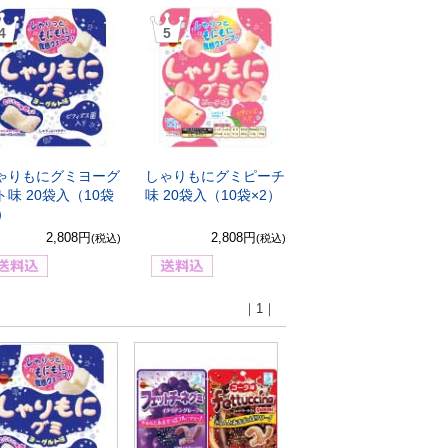
4
5
ゃりもにグミヨーグ
しゃりもにグミピーチ
ト味 20袋入（10袋
味 20袋入（10袋×2）
2）
2,808円
2,808円
(税込)
(税込)
｜1｜