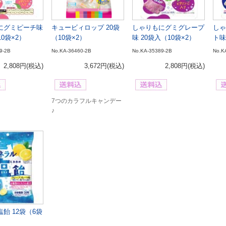
にグミピーチ味
キュービィロップ 20袋
しゃりもにグミグレープ
しゃ
10袋×2）
（10袋×2）
味 20袋入（10袋×2）
ト味
9-2B
No.KA-36460-2B
No.KA-35389-2B
No.K
2,808円
(税込)
3,672円
(税込)
2,808円
(税込)
7つのカラフルキャンデー
♪
飴 12袋（6袋