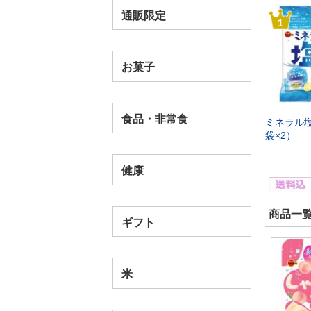
通販限定
1
お菓子
食品・非常食
ミネラル塩
袋×2）
健康
商品一覧
ギフト
米