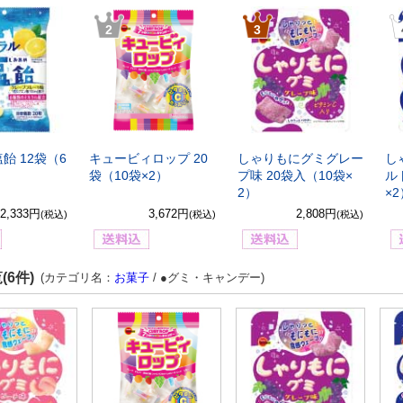
2
3
飴 12袋（6
キュービィロップ 20
しゃりもにグミグレー
し
袋（10袋×2）
プ味 20袋入（10袋×
ル
2）
×
2,333円
3,672円
2,808円
(税込)
(税込)
(税込)
(6件)
(カテゴリ名：
お菓子
/ ●グミ・キャンデー)