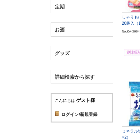
定期
しゃりも
20袋入（
お酒
No.KA-3664
グッズ
詳細検索から探す
ゲスト様
こんにちは
ログイン/新規登録
ミネラル塩
×2）