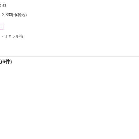
9-2B
2,333円
(税込)
分・ミネラル補
(6件)