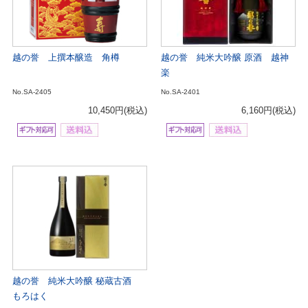
越の誉 上撰本醸造 角樽
越の誉 純米大吟醸 原酒 越神
楽
No.SA-2405
No.SA-2401
10,450円
(税込)
6,160円
(税込)
越の誉 純米大吟醸 秘蔵古酒
もろはく