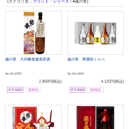
(カテゴリ名：
ブランド・シリーズ
/ ●越の誉)
越の誉 大吟醸無濾過原酒
越の誉 華麗味くらべ
No.SA-2505
No.SA-2406
2,950円
(税込)
4,125円
(税込)