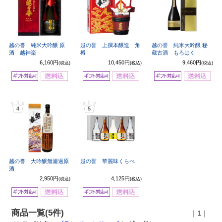
越の誉 純米大吟醸 原
越の誉 上撰本醸造 角
越の誉 純米大吟醸 秘
酒 越神楽
樽
蔵古酒 もろはく
6,160円
10,450円
9,460円
(税込)
(税込)
(税込)
4
5
越の誉 大吟醸無濾過原
越の誉 華麗味くらべ
酒
2,950円
4,125円
(税込)
(税込)
商品一覧(5件)
｜1｜