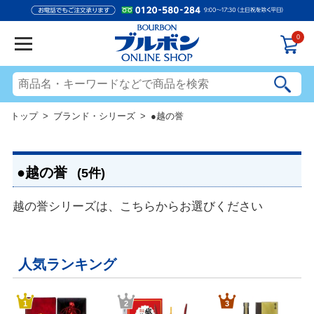
0
トップ
>
ブランド・シリーズ
> ●越の誉
●越の誉
(5件)
越の誉シリーズは、こちらからお選びください
人気ランキング
1
2
3