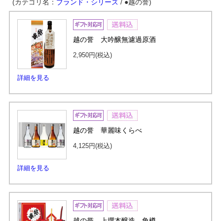
(カテゴリ名：
ブランド・シリーズ
/ ●越の誉)
越の誉 大吟醸無濾過原酒
2,950円
(税込)
詳細を見る
越の誉 華麗味くらべ
4,125円
(税込)
詳細を見る
越の誉 上撰本醸造 角樽