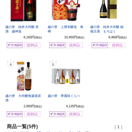
越の誉 純米大吟醸 原
越の誉 上撰本醸造 角
越の誉 純米大吟醸 秘
酒 越神楽
樽
蔵古酒 もろはく
6,160円
10,450円
9,460円
(税込)
(税込)
(税込)
4
5
越の誉 大吟醸無濾過原
越の誉 華麗味くらべ
酒
2,950円
4,125円
(税込)
(税込)
商品一覧(5件)
｜1｜