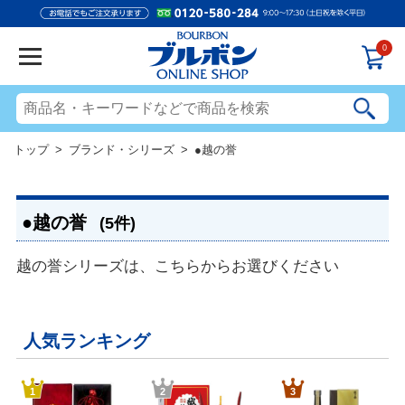
0
トップ
>
ブランド・シリーズ
> ●越の誉
●越の誉
(5件)
越の誉シリーズは、こちらからお選びください
人気ランキング
1
2
3