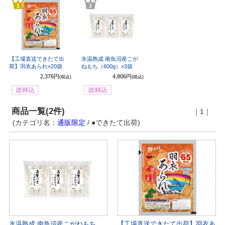
1
2
【工場直送できたて出
氷温熟成 南魚沼産こが
荷】羽衣あられ×20袋
ねもち（600g）×3袋
2,376円
4,806円
(税込)
(税込)
商品一覧(2件)
｜1｜
(カテゴリ名：
通販限定
/ ●できたて出荷)
氷温熟成 南魚沼産こがねもち
【工場直送できたて出荷】羽衣あ