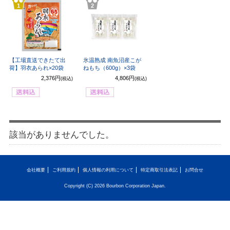
1
2
【工場直送できたて出
氷温熟成 南魚沼産こが
荷】羽衣あられ×20袋
ねもち（600g）×3袋
2,376円
4,806円
(税込)
(税込)
該当がありませんでした。
会社概要
ご利用規約
個人情報の利用について
特定商取引法表記
お問合せ
Copyright (C) 2026 Bourbon Corporation Japan.