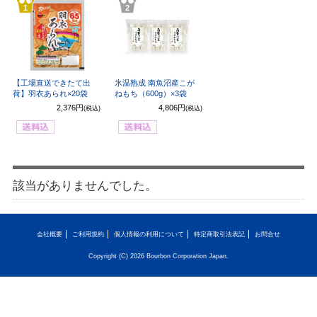
1
2
【工場直送できたて出
氷温熟成 南魚沼産こが
荷】羽衣あられ×20袋
ねもち（600g）×3袋
2,376円
4,806円
(税込)
(税込)
該当がありませんでした。
会社概要
ご利用規約
個人情報の利用について
特定商取引法表記
お問合せ
Copyright (C) 2026 Bourbon Corporation Japan.