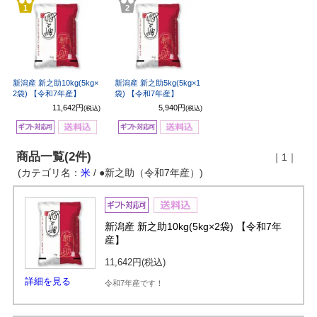
1
2
新潟産 新之助10kg(5kg×
新潟産 新之助5kg(5kg×1
2袋) 【令和7年産】
袋) 【令和7年産】
11,642円
5,940円
(税込)
(税込)
商品一覧(2件)
｜1｜
(カテゴリ名：
米
/ ●新之助（令和7年産）)
新潟産 新之助10kg(5kg×2袋) 【令和7年
産】
11,642円
(税込)
詳細を見る
令和7年産です！