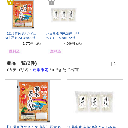
1
2
【工場直送できたて出
氷温熟成 南魚沼産こが
荷】羽衣あられ×20袋
ねもち（600g）×3袋
2,376円
4,806円
(税込)
(税込)
商品一覧(2件)
｜1｜
(カテゴリ名：
通販限定
/ ●できたて出荷)
【工場直送できたて出荷】羽衣あ
氷温熟成 南魚沼産こがねもち