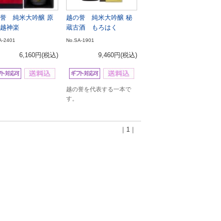
誉 純米大吟醸 原
越の誉 純米大吟醸 秘
越神楽
蔵古酒 もろはく
A-2401
No.SA-1901
6,160円
(税込)
9,460円
(税込)
越の誉を代表する一本で
す。
｜1｜