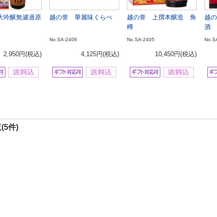
大吟醸無濾過原
越の誉 華麗味くらべ
越の誉 上撰本醸造 角
越の
樽
酒 
No.SA-2406
No.SA-2405
No.S
2,950円
(税込)
4,125円
(税込)
10,450円
(税込)
(5件)