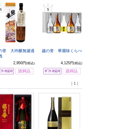
4
5
の誉 大吟醸無濾過
越の誉 華麗味くらべ
酒
2,950円
4,125円
(税込)
(税込)
｜1｜