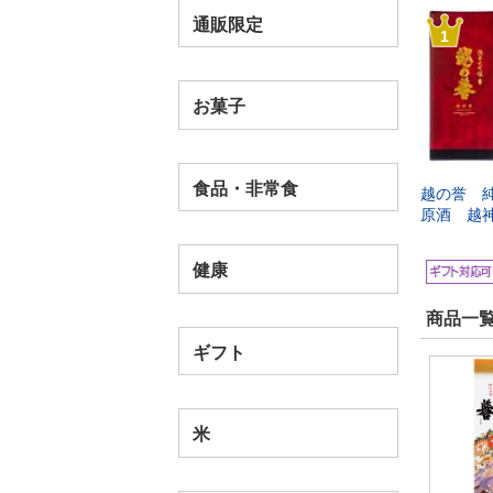
通販限定
1
お菓子
食品・非常食
越の誉 
原酒 越
健康
商品一覧
ギフト
米