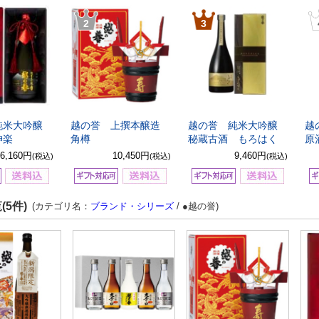
2
3
純米大吟醸
越の誉 上撰本醸造
越の誉 純米大吟醸
越
神楽
角樽
秘蔵古酒 もろはく
原
6,160円
10,450円
9,460円
(税込)
(税込)
(税込)
(5件)
(カテゴリ名：
ブランド・シリーズ
/ ●越の誉)