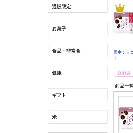
通販限定
1
お菓子
食品・非常食
雪室ショコ
ト
健康
商品一覧
ギフト
米