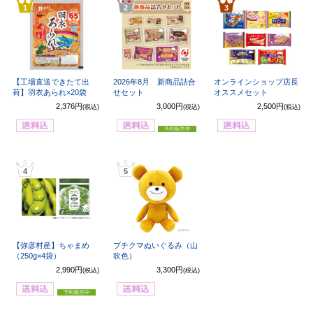
1
2
3
【工場直送できたて出
2026年8月 新商品詰合
オンラインショップ店長
荷】羽衣あられ×20袋
せセット
オススメセット
2,376円
3,000円
2,500円
(税込)
(税込)
(税込)
4
5
【弥彦村産】ちゃまめ
プチクマぬいぐるみ（山
（250g×4袋）
吹色）
2,990円
3,300円
(税込)
(税込)