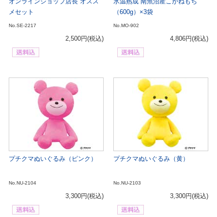
オンラインショップ店長 オスス
氷温熟成 南魚沼産こがねもち
メセット
（600g）×3袋
No.SE-2217
No.MO-902
2,500円
(税込)
4,806円
(税込)
プチクマぬいぐるみ（ピンク）
プチクマぬいぐるみ（黄）
No.NU-2104
No.NU-2103
3,300円
(税込)
3,300円
(税込)