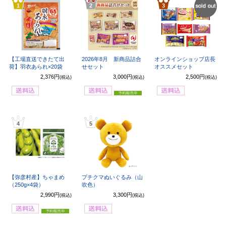
1
2
3
SOL
OUT
【工場直送できたて出
2026年8月 新商品詰合
オンラインショップ店長
荷】羽衣あられ×20袋
せセット
オススメセット
2,376円
3,000円
2,500円
(税込)
(税込)
(税込)
4
5
【弥彦村産】ちゃまめ
プチクマぬいぐるみ（山
（250g×4袋）
吹色）
2,990円
3,300円
(税込)
(税込)