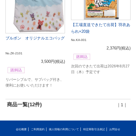
【工場直送できたて出荷】羽衣あ
られ×20袋
ブルボン オリジナルエコバッグ
No.KA-001
2,376円
(税込)
No.ZK-2101
3,500円
(税込)
次回のできたて出荷は2026年8月27
日（木）予定です
リバーシブルで、サブバッグ付き、
便利にお使いいただけます！
商品一覧(12件)
｜1｜
会社概要
ご利用規約
個人情報の利用について
特定商取引法表記
お問合せ