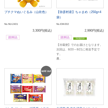
プチクマぬいぐるみ（山吹色）
【弥彦村産】ちゃまめ（250g×4
袋）
No.NU-2401
No.EM-002
3,300円
(税込)
2,990円
(税込)
【冷蔵便】でのお届けとなります。
次回は、8/20～8/21に発送予定で
す。
農..
SOLD
OUT