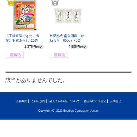
1
2
【工場直送できたて出
氷温熟成 南魚沼産こが
荷】羽衣あられ×20袋
ねもち（600g）×3袋
2,376円
4,806円
(税込)
(税込)
該当がありませんでした。
会社概要
ご利用規約
個人情報の利用について
特定商取引法表記
お問合せ
Copyright (C) 2026 Bourbon Corporation Japan.