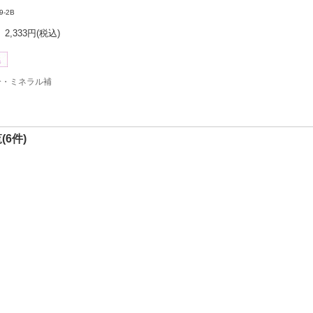
9-2B
2,333円
(税込)
分・ミネラル補
(6件)