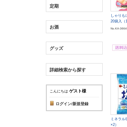
定期
しゃりも
20袋入（
お酒
No.KA-3664
グッズ
詳細検索から探す
ゲスト様
こんにちは
ログイン/新規登録
ミネラル塩
×2）