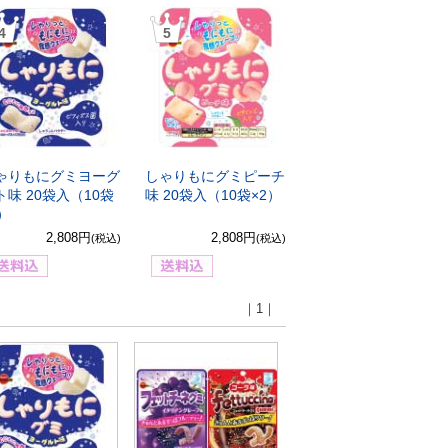
4
5
ゃりもにグミヨーグ
しゃりもにグミピーチ
ト味 20袋入（10袋
味 20袋入（10袋×2）
2）
2,808円
2,808円
(税込)
(税込)
｜1｜