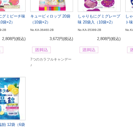
にグミピーチ味
キュービィロップ 20袋
しゃりもにグミグレープ
しゃ
10袋×2）
（10袋×2）
味 20袋入（10袋×2）
ト味
9-2B
No.KA-36460-2B
No.KA-35389-2B
No.K
2,808円
(税込)
3,672円
(税込)
2,808円
(税込)
7つのカラフルキャンデー
♪
飴 12袋（6袋