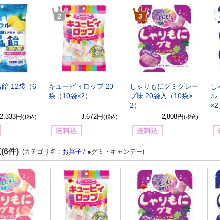
2
3
飴 12袋（6
キュービィロップ 20
しゃりもにグミグレー
し
袋（10袋×2）
プ味 20袋入（10袋×
ル
2）
×
2,333円
3,672円
2,808円
(税込)
(税込)
(税込)
(6件)
(カテゴリ名：
お菓子
/ ●グミ・キャンデー)