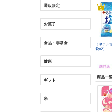
通販限定
1
お菓子
食品・非常食
ミネラル塩
袋×2）
健康
商品一覧
ギフト
米