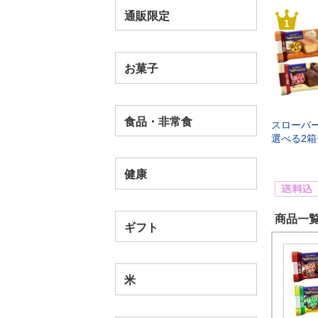
通販限定
1
お菓子
食品・非常食
スローバ
選べる2
健康
商品一覧
ギフト
米