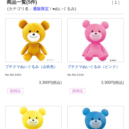
商品一覧(5件)
｜1｜
(カテゴリ名：
通販限定
/ ●ぬいぐるみ)
プチクマぬいぐるみ（山吹色）
プチクマぬいぐるみ（ピンク）
No.NU-2401
No.NU-2104
3,300円
(税込)
3,300円
(税込)