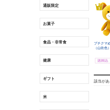
通販限定
1
お菓子
食品・非常食
プチクマ
（山吹色
健康
ギフト
該当があ
米