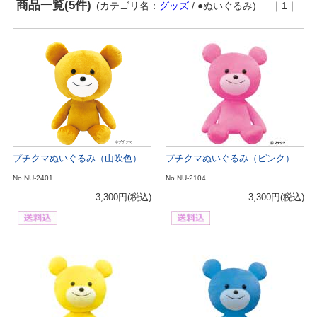
商品一覧(5件)
(カテゴリ名：
グッズ
/ ●ぬいぐるみ)
｜1｜
プチクマぬいぐるみ（山吹色）
プチクマぬいぐるみ（ピンク）
No.NU-2401
No.NU-2104
3,300円
(税込)
3,300円
(税込)