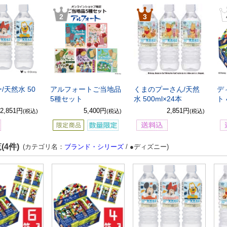
2
3
/天然水 50
アルフォートご当地品
くまのプーさん/天然
デ
5種セット
水 500ml×24本
ト
2,851円
5,400円
2,851円
(税込)
(税込)
(税込)
(4件)
(カテゴリ名：
ブランド・シリーズ
/ ●ディズニー)