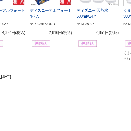
ーアルフォート
ディズニーアルフォート
ディズニー/天然水
くま
4箱入
500ml×24本
500
3-02-6
No.KA-30953-02-4
No.MI-35027
No.M
4,374円
(税込)
2,916円
(税込)
2,851円
(税込)
くま
され
(4件)