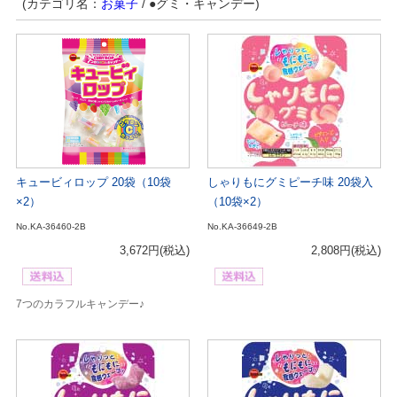
(カテゴリ名：
お菓子
/ ●グミ・キャンデー)
キュービィロップ 20袋（10袋
しゃりもにグミピーチ味 20袋入
×2）
（10袋×2）
No.KA-36460-2B
No.KA-36649-2B
3,672円
(税込)
2,808円
(税込)
7つのカラフルキャンデー♪