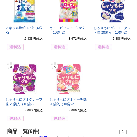
ミネラル塩飴 12袋（6袋
キュービィロップ 20袋
しゃりもにグミヨーグル
×2）
（10袋×2）
ト味 20袋入（10袋×2）
2,333円
3,672円
2,808円
(税込)
(税込)
(税込)
4
5
しゃりもにグミグレープ
しゃりもにグミピーチ味
味 20袋入（10袋×2）
20袋入（10袋×2）
2,808円
2,808円
(税込)
(税込)
商品一覧(6件)
｜1｜