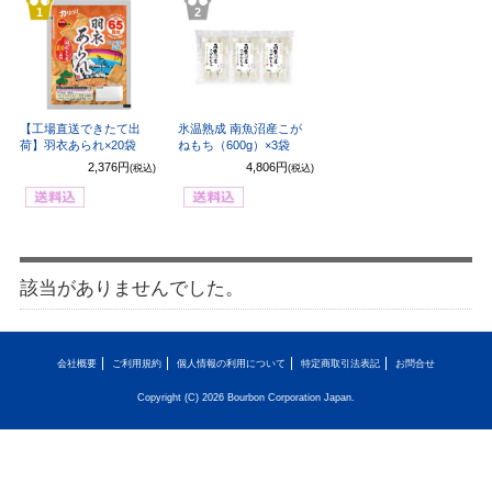
1
2
【工場直送できたて出
氷温熟成 南魚沼産こが
荷】羽衣あられ×20袋
ねもち（600g）×3袋
2,376円
4,806円
(税込)
(税込)
該当がありませんでした。
会社概要
ご利用規約
個人情報の利用について
特定商取引法表記
お問合せ
Copyright (C) 2026 Bourbon Corporation Japan.