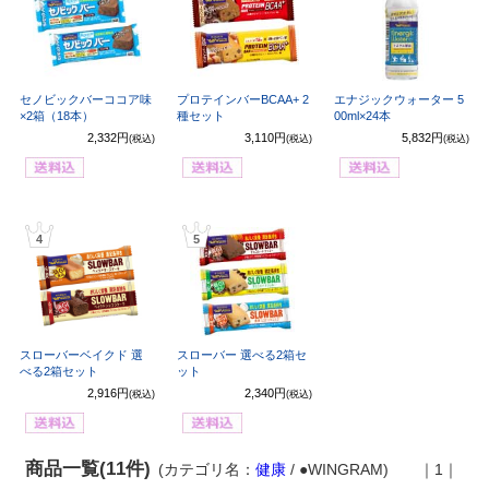
セノビックバーココア味
プロテインバーBCAA+ 2
エナジックウォーター 5
×2箱（18本）
種セット
00ml×24本
2,332円
3,110円
5,832円
(税込)
(税込)
(税込)
4
5
スローバーベイクド 選
スローバー 選べる2箱セ
べる2箱セット
ット
2,916円
2,340円
(税込)
(税込)
商品一覧(11件)
(カテゴリ名：
健康
/ ●WINGRAM)
｜1｜