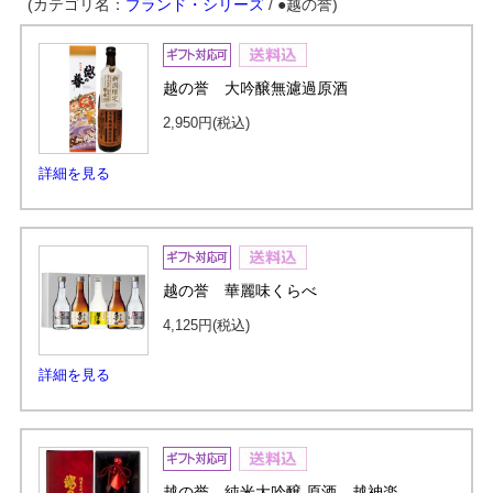
(カテゴリ名：
ブランド・シリーズ
/ ●越の誉)
越の誉 大吟醸無濾過原酒
2,950円
(税込)
詳細を見る
越の誉 華麗味くらべ
4,125円
(税込)
詳細を見る
越の誉 純米大吟醸 原酒 越神楽