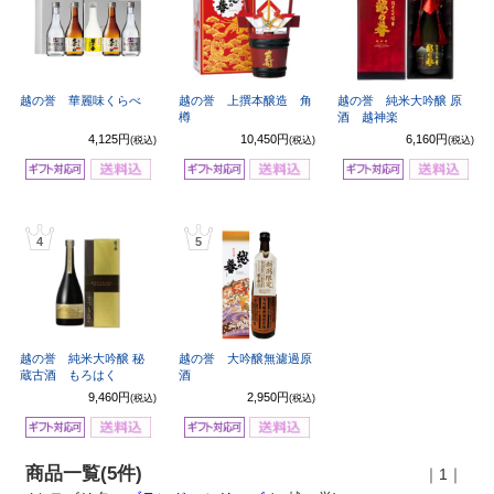
越の誉 華麗味くらべ
越の誉 上撰本醸造 角
越の誉 純米大吟醸 原
樽
酒 越神楽
4,125円
10,450円
6,160円
(税込)
(税込)
(税込)
4
5
越の誉 純米大吟醸 秘
越の誉 大吟醸無濾過原
蔵古酒 もろはく
酒
9,460円
2,950円
(税込)
(税込)
商品一覧(5件)
｜1｜