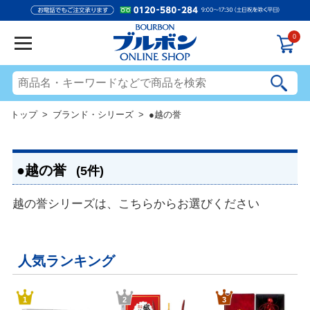
0
トップ
>
ブランド・シリーズ
> ●越の誉
●越の誉
(5件)
越の誉シリーズは、こちらからお選びください
人気ランキング
1
2
3