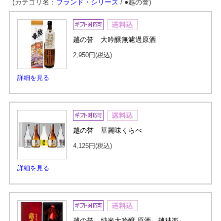
(カテゴリ名：
ブランド・シリーズ
/ ●越の誉)
越の誉 大吟醸無濾過原酒
2,950円
(税込)
詳細を見る
越の誉 華麗味くらべ
4,125円
(税込)
詳細を見る
越の誉 純米大吟醸 原酒 越神楽