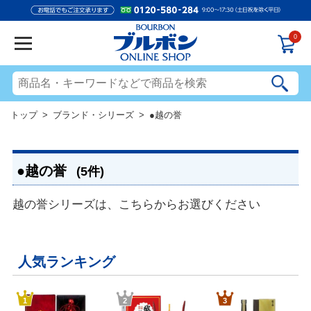
0
トップ
>
ブランド・シリーズ
> ●越の誉
●越の誉
(5件)
越の誉シリーズは、こちらからお選びください
人気ランキング
1
2
3