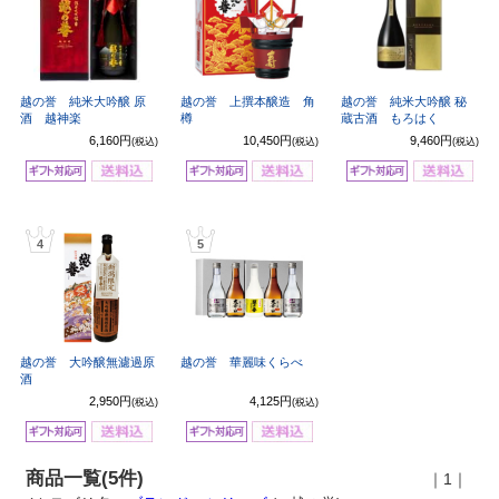
越の誉 純米大吟醸 原
越の誉 上撰本醸造 角
越の誉 純米大吟醸 秘
酒 越神楽
樽
蔵古酒 もろはく
6,160円
10,450円
9,460円
(税込)
(税込)
(税込)
4
5
越の誉 大吟醸無濾過原
越の誉 華麗味くらべ
酒
2,950円
4,125円
(税込)
(税込)
商品一覧(5件)
｜1｜