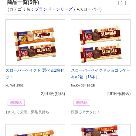
商品一覧(5件)
｜1｜
(カテゴリ名：
ブランド・シリーズ
/ ●スローバー)
スローバーベイクド 選べる2箱セ
スローバーベイクドショコラケー
ット
キ×2箱（18本）
No.WG-2501
No.KA-36439-2B
2,916円
(税込)
2,916円
(税込)
おいしく栄養、満足長持ち
頑張るアナタに！