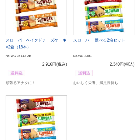
スローバーベイクドチーズケーキ
スローバー 選べる2箱セット
×2箱（18本）
No.WG-36143-2B
No.WG-2301
2,916円
(税込)
2,340円
(税込)
頑張るアナタに！
おいしく栄養、満足長持ち