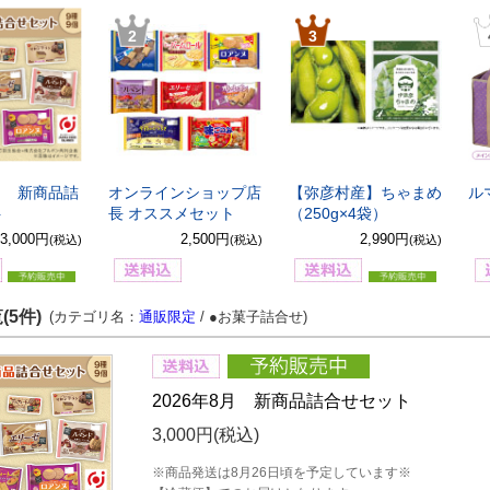
2
3
8月 新商品詰
オンラインショップ店
【弥彦村産】ちゃまめ
ル
ト
長 オススメセット
（250g×4袋）
3,000円
2,500円
2,990円
(税込)
(税込)
(税込)
(5件)
(カテゴリ名：
通販限定
/ ●お菓子詰合せ)
2026年8月 新商品詰合せセット
3,000円
(税込)
※商品発送は8月26日頃を予定しています※