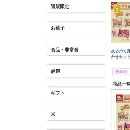
通販限定
1
お菓子
食品・非常食
2026年
合せセッ
健康
商品一覧
ギフト
米