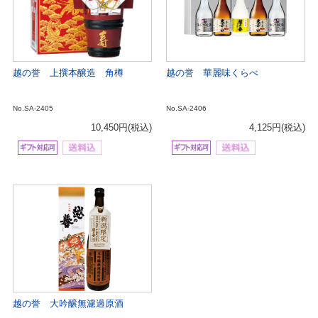
越の誉 上撰本醸造 角樽
越の誉 華麗味くらべ
No.SA-2405
No.SA-2406
10,450円
(税込)
4,125円
(税込)
越の誉 大吟醸無濾過原酒