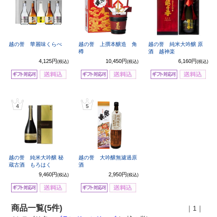
越の誉 華麗味くらべ
越の誉 上撰本醸造 角
越の誉 純米大吟醸 原
樽
酒 越神楽
4,125円
10,450円
6,160円
(税込)
(税込)
(税込)
4
5
越の誉 純米大吟醸 秘
越の誉 大吟醸無濾過原
蔵古酒 もろはく
酒
9,460円
2,950円
(税込)
(税込)
商品一覧(5件)
｜1｜