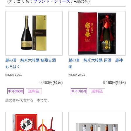
(カテゴリ名：
ブランド・シリーズ
/ ●越の誉)
越の誉 純米大吟醸 秘蔵古酒
越の誉 純米大吟醸 原酒 越神
もろはく
楽
No.SA-1901
No.SA-2401
9,460円
(税込)
6,160円
(税込)
越の誉を代表する一本です。