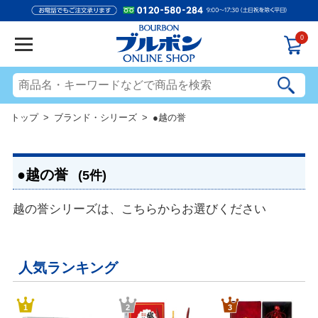
0
トップ
>
ブランド・シリーズ
> ●越の誉
●越の誉
(5件)
越の誉シリーズは、こちらからお選びください
人気ランキング
1
2
3