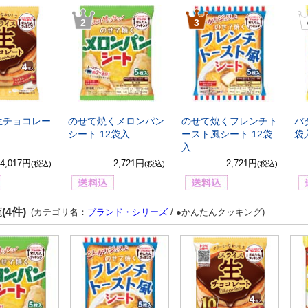
2
3
生チョコレー
のせて焼くメロンパン
のせて焼くフレンチト
バ
シート 12袋入
ースト風シート 12袋
袋
入
4,017円
2,721円
2,721円
(税込)
(税込)
(税込)
(4件)
(カテゴリ名：
ブランド・シリーズ
/ ●かんたんクッキング)