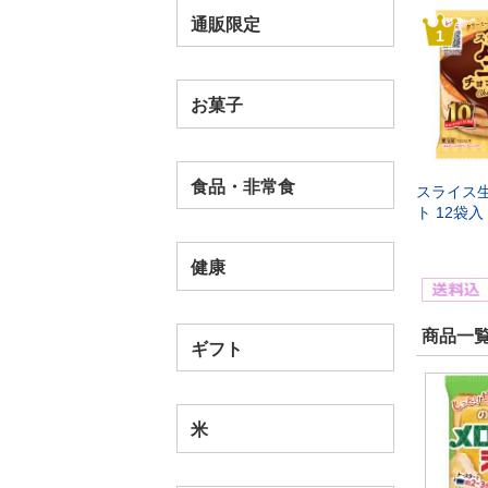
通販限定
1
お菓子
食品・非常食
スライス
ト 12袋入
健康
商品一覧
ギフト
米