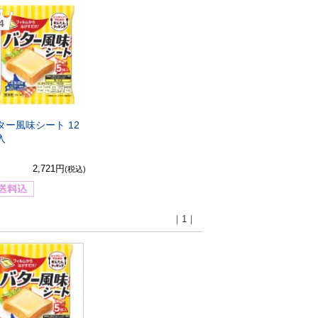
4
ター風味シート 12
入
2,721円
(税込)
｜1｜