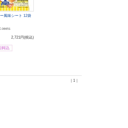
ー風味シート 12袋
C-36651
2,721円
(税込)
｜1｜