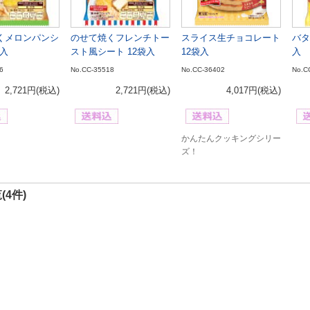
くメロンパンシ
のせて焼くフレンチトー
スライス生チョコレート
バタ
袋入
スト風シート 12袋入
12袋入
入
6
No.CC-35518
No.CC-36402
No.C
2,721円
(税込)
2,721円
(税込)
4,017円
(税込)
かんたんクッキングシリー
ズ！
(4件)