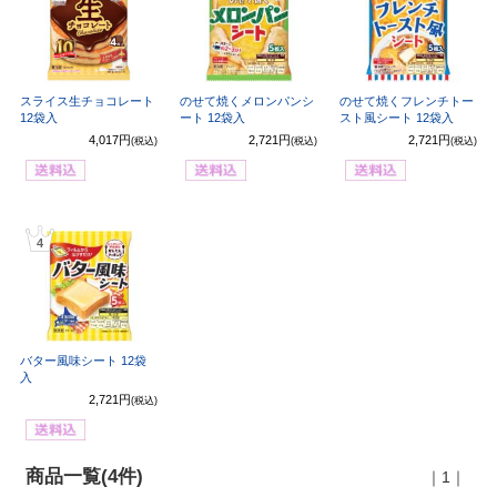
スライス生チョコレート
のせて焼くメロンパンシ
のせて焼くフレンチトー
12袋入
ート 12袋入
スト風シート 12袋入
4,017円
2,721円
2,721円
(税込)
(税込)
(税込)
4
バター風味シート 12袋
入
2,721円
(税込)
商品一覧(4件)
｜1｜