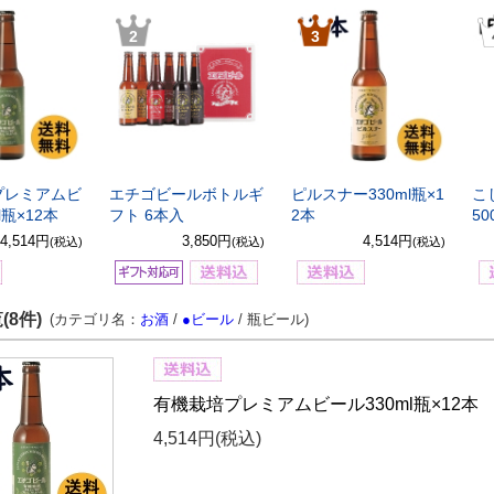
2
3
プレミアムビ
エチゴビールボトルギ
ピルスナー330ml瓶×1
こ
l瓶×12本
フト 6本入
2本
50
4,514円
3,850円
4,514円
(税込)
(税込)
(税込)
(8件)
(カテゴリ名：
お酒
/
●ビール
/ 瓶ビール)
有機栽培プレミアムビール330ml瓶×12本
4,514円
(税込)