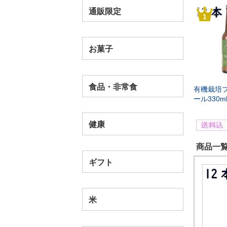
通販限定
1
お菓子
食品・非常食
有機栽培
ール330m
健康
商品一覧
ギフト
米