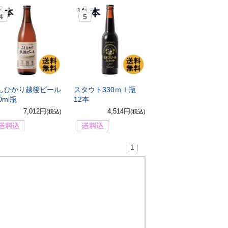
4
5
しひかり越後ビール
スタウト330ｍｌ瓶
0ml瓶
12本
7,012円
4,514円
(税込)
(税込)
｜1｜