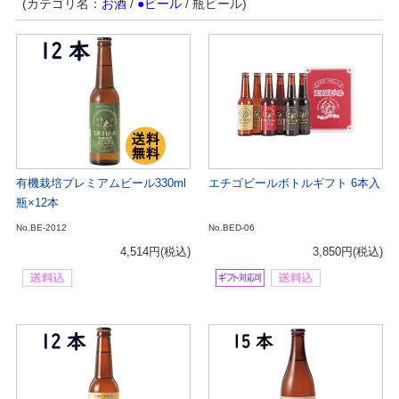
(カテゴリ名：
お酒
/
●ビール
/ 瓶ビール)
有機栽培プレミアムビール330ml
エチゴビールボトルギフト 6本入
瓶×12本
No.BE-2012
No.BED-06
4,514円
(税込)
3,850円
(税込)