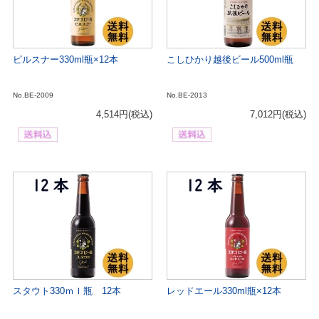
ピルスナー330ml瓶×12本
こしひかり越後ビール500ml瓶
No.BE-2009
No.BE-2013
4,514円
(税込)
7,012円
(税込)
スタウト330ｍｌ瓶 12本
レッドエール330ml瓶×12本