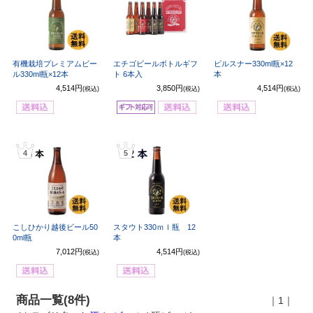
有機栽培プレミアムビー
エチゴビールボトルギフ
ピルスナー330ml瓶×12
ル330ml瓶×12本
ト 6本入
本
4,514円
3,850円
4,514円
(税込)
(税込)
(税込)
4
5
こしひかり越後ビール50
スタウト330ｍｌ瓶 12
0ml瓶
本
7,012円
4,514円
(税込)
(税込)
商品一覧(8件)
｜1｜