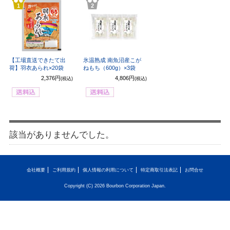
1
2
【工場直送できたて出
氷温熟成 南魚沼産こが
荷】羽衣あられ×20袋
ねもち（600g）×3袋
2,376円
4,806円
(税込)
(税込)
該当がありませんでした。
会社概要
ご利用規約
個人情報の利用について
特定商取引法表記
お問合せ
Copyright (C) 2026 Bourbon Corporation Japan.