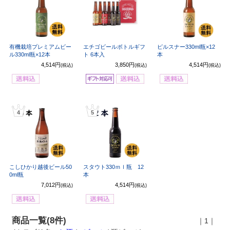
有機栽培プレミアムビー
エチゴビールボトルギフ
ピルスナー330ml瓶×12
ル330ml瓶×12本
ト 6本入
本
4,514円
3,850円
4,514円
(税込)
(税込)
(税込)
4
5
こしひかり越後ビール50
スタウト330ｍｌ瓶 12
0ml瓶
本
7,012円
4,514円
(税込)
(税込)
商品一覧(8件)
｜1｜