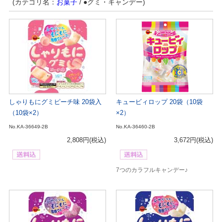
(カテゴリ名：
お菓子
/ ●グミ・キャンデー)
しゃりもにグミピーチ味 20袋入
キュービィロップ 20袋（10袋
（10袋×2）
×2）
No.KA-36649-2B
No.KA-36460-2B
2,808円
(税込)
3,672円
(税込)
7つのカラフルキャンデー♪