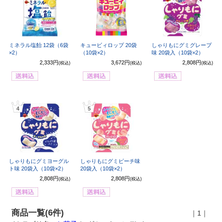
ミネラル塩飴 12袋（6袋
キュービィロップ 20袋
しゃりもにグミグレープ
×2）
（10袋×2）
味 20袋入（10袋×2）
2,333円
3,672円
2,808円
(税込)
(税込)
(税込)
4
5
しゃりもにグミヨーグル
しゃりもにグミピーチ味
ト味 20袋入（10袋×2）
20袋入（10袋×2）
2,808円
2,808円
(税込)
(税込)
商品一覧(6件)
｜1｜