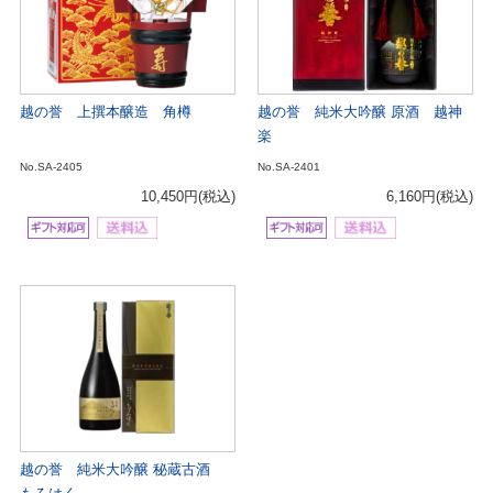
越の誉 上撰本醸造 角樽
越の誉 純米大吟醸 原酒 越神
楽
No.SA-2405
No.SA-2401
10,450円
(税込)
6,160円
(税込)
越の誉 純米大吟醸 秘蔵古酒