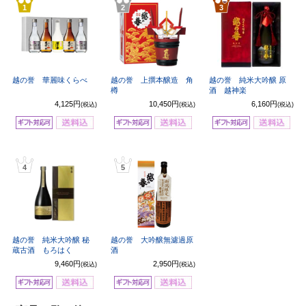
1
2
3
越の誉 華麗味くらべ
越の誉 上撰本醸造 角
越の誉 純米大吟醸 原
樽
酒 越神楽
4,125円
10,450円
6,160円
(税込)
(税込)
(税込)
4
5
越の誉 純米大吟醸 秘
越の誉 大吟醸無濾過原
蔵古酒 もろはく
酒
9,460円
2,950円
(税込)
(税込)