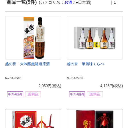
商品一覧(5件)
(カテゴリ名：
お酒
/ ●日本酒)
｜1｜
越の誉 大吟醸無濾過原酒
越の誉 華麗味くらべ
No.SA-2505
No.SA-2406
2,950円
(税込)
4,125円
(税込)