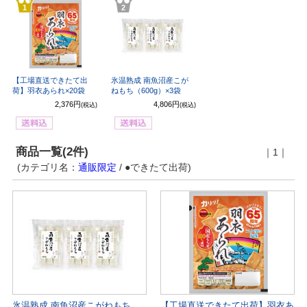
1
2
【工場直送できたて出
氷温熟成 南魚沼産こが
荷】羽衣あられ×20袋
ねもち（600g）×3袋
2,376円
4,806円
(税込)
(税込)
商品一覧(2件)
｜1｜
(カテゴリ名：
通販限定
/ ●できたて出荷)
氷温熟成 南魚沼産こがねもち
【工場直送できたて出荷】羽衣あ