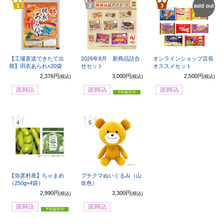
1
2
3
SOL
OUT
【工場直送できたて出
2026年8月 新商品詰合
オンラインショップ店長
荷】羽衣あられ×20袋
せセット
オススメセット
2,376円
3,000円
2,500円
(税込)
(税込)
(税込)
4
5
【弥彦村産】ちゃまめ
プチクマぬいぐるみ（山
（250g×4袋）
吹色）
2,990円
3,300円
(税込)
(税込)