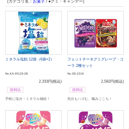
(カテゴリ名：
お菓子
/ ●グミ・キャンデー)
ミネラル塩飴 12袋（6袋×2）
フェットチーネグミグレープ・コ
ーラ 2種セット
No.KA-35129-2B
No.SE-2318
2,333円
(税込)
2,592円
(税込)
手軽に塩分・ミネラル補給！
気分もハズむ、噛みごこち！