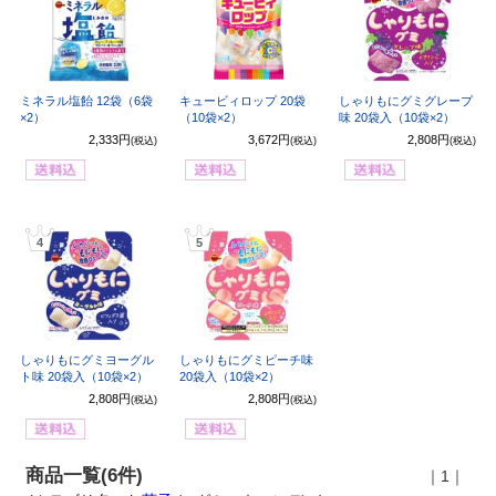
ミネラル塩飴 12袋（6袋
キュービィロップ 20袋
しゃりもにグミグレープ
×2）
（10袋×2）
味 20袋入（10袋×2）
2,333円
3,672円
2,808円
(税込)
(税込)
(税込)
4
5
しゃりもにグミヨーグル
しゃりもにグミピーチ味
ト味 20袋入（10袋×2）
20袋入（10袋×2）
2,808円
2,808円
(税込)
(税込)
商品一覧(6件)
｜1｜